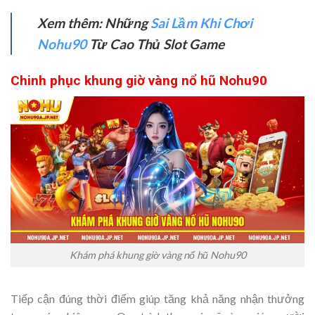
Xem thêm: Những
Sai Lầm Khi Chơi
Nohu90
Từ Cao Thủ Slot Game
Chinh phục khung giờ vàng nổ hũ Nohu90
Khám phá khung giờ vàng nổ hũ Nohu90
Tiếp cận đúng thời điểm giúp tăng khả năng nhận thưởng