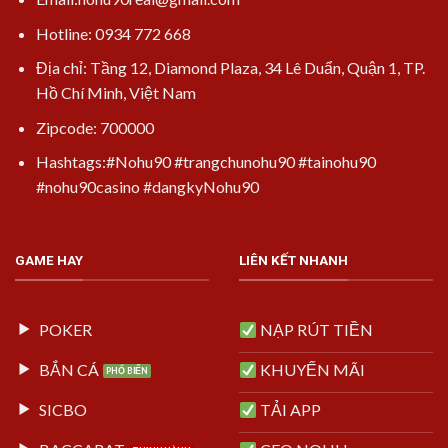
Hotline:
0934 772 668
Địa chỉ:
Tầng 12, Diamond Plaza, 34 Lê Duẩn, Quận 1, TP.
Hồ Chí Minh, Việt Nam
Zipcode: 700000
Hashtags:#Nohu90 #trangchunohu90 #tainohu90
#nohu90casino #dangkyNohu90
GAME HAY
LIÊN KẾT NHANH
POKER
NẠP RÚT TIỀN
BẮN CÁ
KHUYẾN MÃI
SICBO
TẢI APP