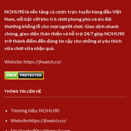
NOHU90
là nền tảng
cá cược trực tuyến
hàng đầu Việt
Nam, nổi bật với kho trò chơi phong phú và ưu đãi
thưởng khổng lồ cho mọi người chơi. Giao dịch nhanh
chóng, giao diện thân thiện và hỗ trợ 24/7 giúp NOHU90
trở thành điểm đến đáng tin cậy cho những ai yêu thích
vừa chơi vừa nhận quà.
Website: https://jfwatch.co/
THÔNG TIN LIÊN HỆ
Thương hiệu: NOHU90
Website:https://jfwatch.co/
Email:
nohu90real@gmail.com