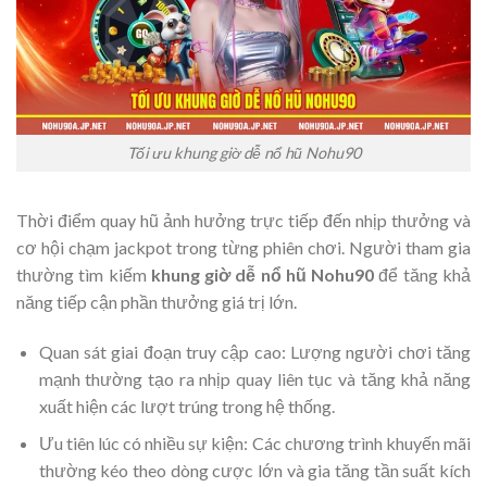
Tối ưu khung giờ dễ nổ hũ Nohu90
Thời điểm quay hũ ảnh hưởng trực tiếp đến nhịp thưởng và
cơ hội chạm jackpot trong từng phiên chơi. Người tham gia
thường tìm kiếm
khung giờ dễ nổ hũ Nohu90
để tăng khả
năng tiếp cận phần thưởng giá trị lớn.
Quan sát giai đoạn truy cập cao: Lượng người chơi tăng
mạnh thường tạo ra nhịp quay liên tục và tăng khả năng
xuất hiện các lượt trúng trong hệ thống.
Ưu tiên lúc có nhiều sự kiện: Các chương trình khuyến mãi
thường kéo theo dòng cược lớn và gia tăng tần suất kích