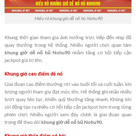
Hiểu rõ khung giờ dễ nổ hũ Nohu90
Khung thời gian tham gia ảnh hưởng trực tiếp đến nhịp độ
quay thưởng trong hệ thống. Nhiều người chơi quan tâm
khung giờ dễ nổ hũ Nohu90
nhằm tăng cơ hội tiếp cận
jackpot giá trị lớn.
Khung giờ cao điểm dễ nổ
Giai đoạn cao điểm thường rơi vào buổi tối và cuối tuần, khi
lượng người tham gia đạt mức lớn. Hệ thống ghi nhận nhiều
lượt quay liên tục, khiến quỹ thưởng tăng nhanh. Không khí
sôi động tạo ra nhiều cơ hội tiếp cận jackpot hơn trong từng
phiên chơi. Nhiều người xem đây chính là giai đoạn quan
trọng để theo dõi
khung giờ dễ nổ hũ Nohu90
.
Khung giờ thấp điểm có hội