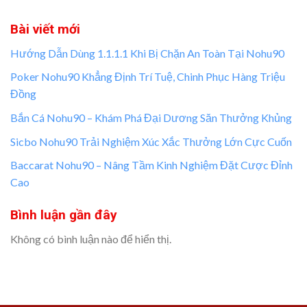
Bài viết mới
Hướng Dẫn Dùng 1.1.1.1 Khi Bị Chặn An Toàn Tại Nohu90
Poker Nohu90 Khẳng Định Trí Tuệ, Chinh Phục Hàng Triệu
Đồng
Bắn Cá Nohu90 – Khám Phá Đại Dương Săn Thưởng Khủng
Sicbo Nohu90 Trải Nghiệm Xúc Xắc Thưởng Lớn Cực Cuốn
Baccarat Nohu90 – Nâng Tầm Kinh Nghiệm Đặt Cược Đỉnh
Cao
Bình luận gần đây
Không có bình luận nào để hiển thị.