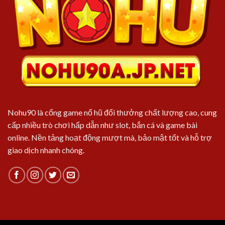
Nohu90 là cổng game nổ hũ đổi thưởng chất lượng cao, cung
cấp nhiều trò chơi hấp dẫn như slot, bắn cá và game bài
online. Nền tảng hoạt động mượt mà, bảo mật tốt và hỗ trợ
giao dịch nhanh chóng.