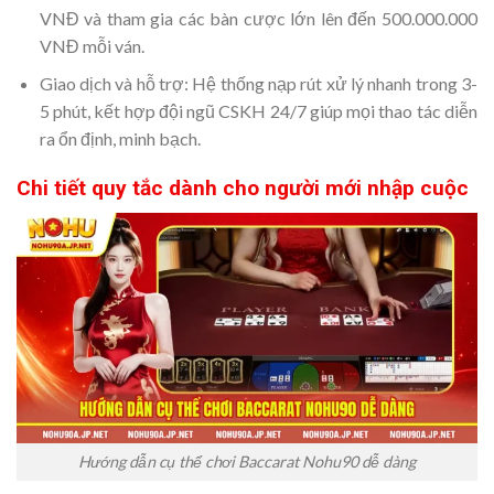
VNĐ và tham gia các bàn cược lớn lên đến 500.000.000
VNĐ mỗi ván.
Giao dịch và hỗ trợ: Hệ thống nạp rút xử lý nhanh trong 3-
5 phút, kết hợp đội ngũ CSKH 24/7 giúp mọi thao tác diễn
ra ổn định, minh bạch.
Chi tiết quy tắc dành cho người mới nhập cuộc
Hướng dẫn cụ thể chơi Baccarat Nohu90 dễ dàng