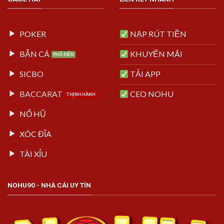
POKER
NẠP RÚT TIỀN
BẮN CÁ
KHUYẾN MÃI
SICBO
TẢI APP
BACCARAT
CEO NOHU
NỔ HŨ
XÓC ĐĨA
TÀI XỈU
NOHU90 - NHÀ CÁI UY TÍN