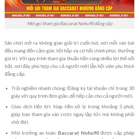
Mời gọi tham gia Baccarat Nohu90 đẳng cấp
Sân chơi mở ra không gian giải trí cuốn hút, nơi mỗi ván bài
đều mang đến cảm giác hồi hộp và cơ hội chinh phục thưởng
giá trị. Với quy trình tham gia thuận tiện cùng nhiều lợi thế nổi
bật, nơi đây phù hợp cho cả người mới lẫn hội viên yêu thích
đẳng cấp.
Trải nghiệm nhanh chóng: Đăng ký tài khoản chỉ trong 30
giây với quy trình đơn giản, dễ tiếp cận cho cả người mới.
Giao dịch tiện lợi: Nạp tiền xử lý trong khoảng 3 phút,
giúp bạn tham gia ván cược ngay lập tức mà không phải
chờ đợi.
Môi trường an toàn:
Baccarat Nohu90
được cấp phép