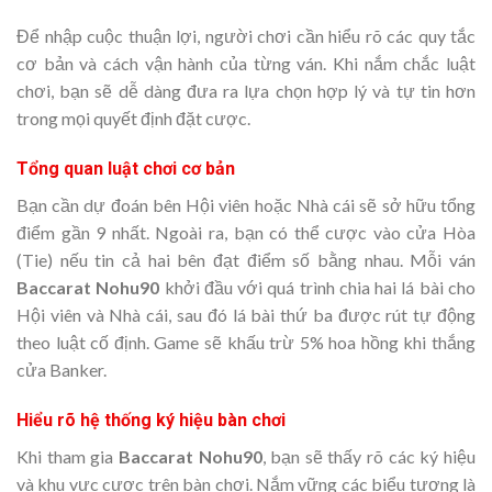
Để nhập cuộc thuận lợi, người chơi cần hiểu rõ các quy tắc
cơ bản và cách vận hành của từng ván. Khi nắm chắc luật
chơi, bạn sẽ dễ dàng đưa ra lựa chọn hợp lý và tự tin hơn
trong mọi quyết định đặt cược.
Tổng quan luật chơi cơ bản
Bạn cần dự đoán bên Hội viên hoặc Nhà cái sẽ sở hữu tổng
điểm gần 9 nhất. Ngoài ra, bạn có thể cược vào cửa Hòa
(Tie) nếu tin cả hai bên đạt điểm số bằng nhau. Mỗi ván
Baccarat Nohu90
khởi đầu với quá trình chia hai lá bài cho
Hội viên và Nhà cái, sau đó lá bài thứ ba được rút tự động
theo luật cố định. Game sẽ khấu trừ 5% hoa hồng khi thắng
cửa Banker.
Hiểu rõ hệ thống ký hiệu bàn chơi
Khi tham gia
Baccarat Nohu90
, bạn sẽ thấy rõ các ký hiệu
và khu vực cược trên bàn chơi. Nắm vững các biểu tượng là