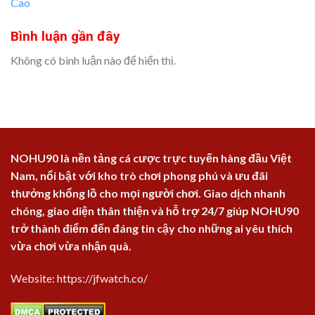
Cao
Bình luận gần đây
Không có bình luận nào để hiển thị.
NOHU90
là nền tảng
cá cược trực tuyến
hàng đầu Việt
Nam, nổi bật với kho trò chơi phong phú và ưu đãi
thưởng khổng lồ cho mọi người chơi. Giao dịch nhanh
chóng, giao diện thân thiện và hỗ trợ 24/7 giúp NOHU90
trở thành điểm đến đáng tin cậy cho những ai yêu thích
vừa chơi vừa nhận quà.
Website: https://jfwatch.co/