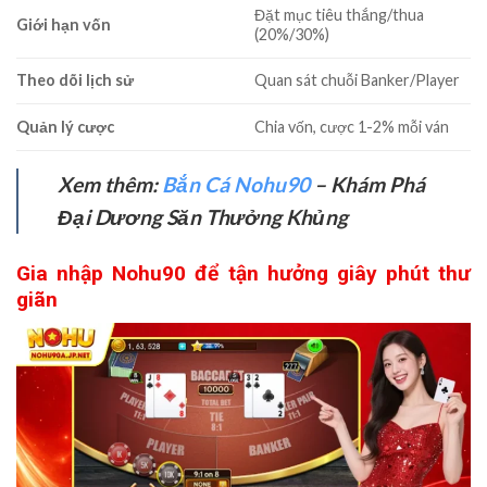
Đặt mục tiêu thắng/thua
Giới hạn vốn
(20%/30%)
Theo dõi lịch sử
Quan sát chuỗi Banker/Player
Quản lý cược
Chia vốn, cược 1-2% mỗi ván
Xem thêm:
Bắn Cá Nohu90
– Khám Phá
Đại Dương Săn Thưởng Khủng
Gia nhập Nohu90 để tận hưởng giây phút thư
giãn