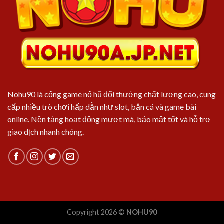
Nohu90 là cổng game nổ hũ đổi thưởng chất lượng cao, cung
cấp nhiều trò chơi hấp dẫn như slot, bắn cá và game bài
online. Nền tảng hoạt động mượt mà, bảo mật tốt và hỗ trợ
giao dịch nhanh chóng.
Copyright 2026 ©
NOHU90