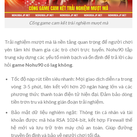
Cổng game cam kết trải nghiệm mượt mà
Trải nghiệm mượt mà là nền tảng quan trọng để người chơi
yên tâm khi tham gia các trò chơi trực tuyến. Nohu90 tập
trung xây dựng các yếu tố minh bạch và ổn định để trả lời câu
hỏi
game Nohu90 có lag không
.
Tốc độ nạp rút tiền siêu nhanh: Mọi giao dịch diễn ra trong
vòng 3-5 phút, liên kết với hơn 20 ngân hàng lớn và các
phương thức thanh toán điện tử hiện đại. Đảm bảo dòng
tiền trơn tru và không gián đoạn trải nghiệm.
Bảo mật dữ liệu nghiêm ngặt: Thông tin cá nhân và tài
khoản được mã hóa RSA 1024-bit, kết hợp Firewall thế
hệ mới và lưu trữ trên máy chủ an toàn. Giúp đường
truyền ổn định và bảo vệ người chơi tối đa.