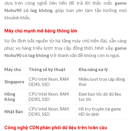
dựa trên công nghệ tiên tiến để trả lời thắc mắc
game
Nohu90 có lag không
, giúp bạn yên tâm tận hưởng mọi
khoảnh khắc.
Máy chủ mạnh mẽ băng thông lớn
Sự ổn định bắt nguồn từ hạ tầng máy chủ hiện đại, sẵn sàng
phục vụ hàng triệu lượt truy cập đồng thời. Nhờ vậy,
game
Nohu90 có lag không
trở thành vấn đề không còn lo ngại.
Máy chủ
Thông số kỹ thuật
Khả năng xử lý
CPU Intel Xeon, RAM
Nhiều lượt truy cập đồng
Singapore
DDR5, SSD
thời
Hồng
CPU Intel Xeon, RAM
Đảm bảo tốc độ dữ liệu
Kông
DDR5, SSD
tức thì
CPU Intel Xeon, RAM
Hỗ trợ truyền tải game
Nhật Bản
DDR5, SSD
HD ổn định
Công nghệ CDN phân phối dữ liệu trên toàn cầu