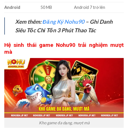
Android
50 MB
Android 7 trở lên
Xem thêm:
Đăng Ký Nohu90
– Ghi Danh
Siêu Tốc Chỉ Tốn 3 Phút Thao Tác
Hệ sinh thái game Nohu90 trải nghiệm mượt
mà
Kho game đa dạng, mượt mà