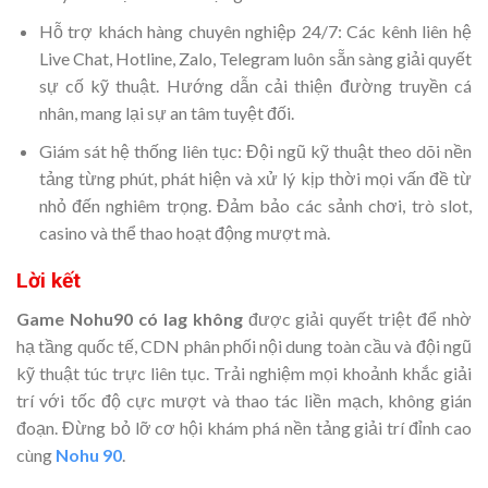
Hỗ trợ khách hàng chuyên nghiệp 24/7: Các kênh liên hệ
Live Chat, Hotline, Zalo, Telegram luôn sẵn sàng giải quyết
sự cố kỹ thuật. Hướng dẫn cải thiện đường truyền cá
nhân, mang lại sự an tâm tuyệt đối.
Giám sát hệ thống liên tục: Đội ngũ kỹ thuật theo dõi nền
tảng từng phút, phát hiện và xử lý kịp thời mọi vấn đề từ
nhỏ đến nghiêm trọng. Đảm bảo các sảnh chơi, trò slot,
casino và thể thao hoạt động mượt mà.
Lời kết
Game Nohu90 có lag không
được giải quyết triệt để nhờ
hạ tầng quốc tế, CDN phân phối nội dung toàn cầu và đội ngũ
kỹ thuật túc trực liên tục. Trải nghiệm mọi khoảnh khắc giải
trí với tốc độ cực mượt và thao tác liền mạch, không gián
đoạn. Đừng bỏ lỡ cơ hội khám phá nền tảng giải trí đỉnh cao
cùng
Nohu 90
.